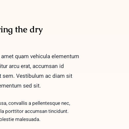
ring the dry
t amet quam vehicula elementum
itur arcu erat, accumsan id
 at sem. Vestibulum ac diam sit
ementum sed sit.
a, convallis a pellentesque nec,
lla porttitor accumsan tincidunt.
molestie malesuada.