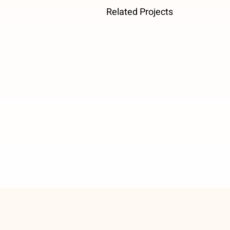
Related Projects
Pumpkin
soup
with
grilled
almonds