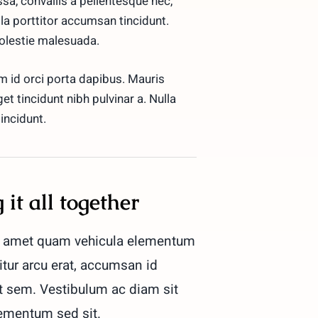
a, convallis a pellentesque nec,
lla porttitor accumsan tincidunt.
molestie malesuada.
m id orci porta dapibus. Mauris
eget tincidunt nibh pulvinar a. Nulla
incidunt.
 it all together
t amet quam vehicula elementum
itur arcu erat, accumsan id
 at sem. Vestibulum ac diam sit
ementum sed sit.